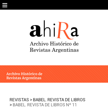
Skip
to
content
SOBRE EL PROYECTO
ARCHIVO DE REVISTAS
ESTUDIOS CRÍTICOS
OTRAS COLECCIONES DIGITALES
INTEGRANTES
AHIRA EN LOS MEDIOS
REVISTAS >
BABEL. REVISTA DE LIBROS
>
BABEL. REVISTA DE LIBROS Nº 11
CONTACTO