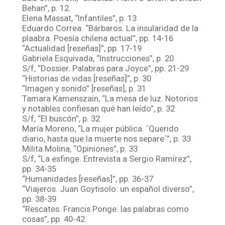
Behan”, p. 12.
Elena Massat, “Infantiles”, p. 13
Eduardo Correa. “Bárbaros. La insularidad de la
plaabra. Poesía chilena actual”, pp. 14-16
“Actualidad [reseñas]”, pp. 17-19
Gabriela Esquivada, “Instrucciones”, p. 20
S/f, “Dossier. Palabras para Joyce”, pp. 21-29
“Historias de vidas [reseñas]”, p. 30
“Imagen y sonido” [reseñas], p. 31
Tamara Kamenszain, “La mesa de luz. Notorios
y notables confiesan qué han leído”, p. 32
S/f, “El buscón”, p. 32
María Moreno, “La mujer pública. ´Querido
diario, hasta que la muerte nos separe´”, p. 33
Milita Molina, “Opiniones”, p. 33
S/f, “La esfinge. Entrevista a Sergio Ramírez”,
pp. 34-35
“Humanidades [reseñas]”, pp. 36-37
“Viajeros. Juan Goytisolo: un español diverso”,
pp. 38-39
“Rescates. Francis Ponge: las palabras como
cosas”, pp. 40-42