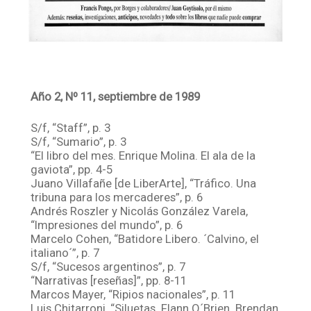
Año 2, Nº 11, septiembre de 1989
S/f, “Staff”, p. 3
S/f, “Sumario”, p. 3
“El libro del mes. Enrique Molina. El ala de la
gaviota”, pp. 4-5
Juano Villafañe [de LiberArte], “Tráfico. Una
tribuna para los mercaderes”, p. 6
Andrés Roszler y Nicolás González Varela,
“Impresiones del mundo”, p. 6
Marcelo Cohen, “Batidore Libero. ´Calvino, el
italiano´”, p. 7
S/f, “Sucesos argentinos”, p. 7
“Narrativas [reseñas]”, pp. 8-11
Marcos Mayer, “Ripios nacionales”, p. 11
Luis Chitarroni, “Siluetas. Flann O´Brien. Brendan