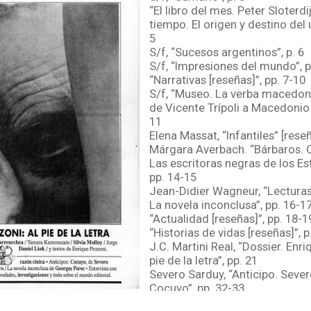
“El libro del mes. Peter Sloterdij
tiempo. El origen y destino del u
5
S/f, “Sucesos argentinos”, p. 6
S/f, “Impresiones del mundo”, p
“Narrativas [reseñas]”, pp. 7-10
S/f, “Museo. La verba macedoni
de Vicente Trípoli a Macedonio
11
Elena Massat, “Infantiles” [reseñ
Márgara Averbach. “Bárbaros. 
Las escritoras negras de los E
pp. 14-15
Jean-Didier Wagneur, “Lecturas
La novela inconclusa”, pp. 16-1
“Actualidad [reseñas]”, pp. 18-1
“Historias de vidas [reseñas]”, p
J.C. Martini Real, “Dossier. Enr
pie de la letra”, pp. 21
Severo Sarduy, “Anticipo. Sever
Cocuyo”, pp. 32-33
S/f, “La esfinge. Entrevista a Hé