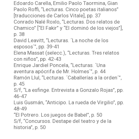
Edoardo Carella, Emilio Paolo Taormina, Gian
Paolo Roffi, “Lecturas. Cinco poetas italianos”
[traducciones de Carlos Vitale], pp. 37
Conrado Nalé Roxlo, “Lecturas. Dos relatos de
Chamico” [“El Fakir” y “El dominó de los viejos”],
p. 38
David Leavitt, “Lecturas. ´La noche de los
esposos´”, pp. 39-41
Elena Massat (selecc.), “Lecturas. Tres relatos
con niños”, pp. 42-43
Enrique Jardiel Poncela, “Lecturas. ´Una
aventura apócrifa de Mr. Holmes´”, p. 44
Ramón Llul, “Lecturas. ´Caballerías a la orden´”,
p. 45
S/f, “La esfinge. Entrevista a Gonzalo Rojas”, pp.
46-47
Luis Gusmán, “Anticipo. La rueda de Virgilio”, pp.
48-49
“El Potrero. Los juegos de Babel”, p. 50
S/f, “Concursos. Destape del teatro y de la
historia”, p. 50