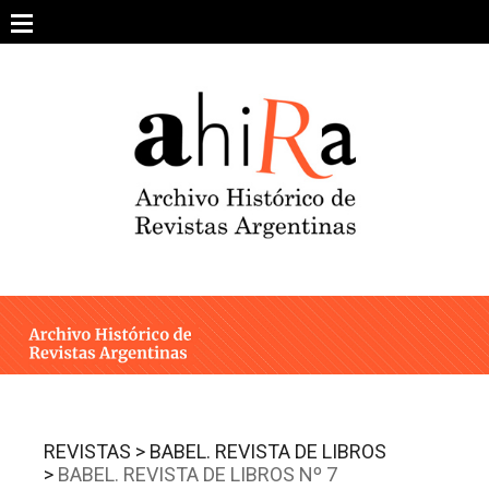
Skip
to
content
SOBRE EL PROYECTO
ARCHIVO DE REVISTAS
ESTUDIOS CRÍTICOS
OTRAS COLECCIONES DIGITALES
INTEGRANTES
AHIRA EN LOS MEDIOS
REVISTAS >
BABEL. REVISTA DE LIBROS
>
BABEL. REVISTA DE LIBROS Nº 7
CONTACTO