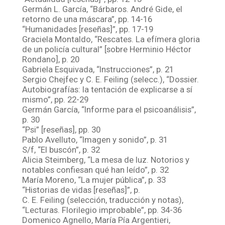
Germán L. García, “Bárbaros. André Gide, el
retorno de una máscara”, pp. 14-16
“Humanidades [reseñas]”, pp. 17-19
Graciela Montaldo, “Rescates. La efímera gloria
de un policía cultural” [sobre Herminio Héctor
Rondano], p. 20
Gabriela Esquivada, “Instrucciones”, p. 21
Sergio Chejfec y C. E. Feiling (selecc.), “Dossier.
Autobiografías: la tentación de explicarse a sí
mismo”, pp. 22-29
Germán García, “Informe para el psicoanálisis”,
p. 30
“Psi” [reseñas], pp. 30
Pablo Avelluto, “Imagen y sonido”, p. 31
S/f, “El buscón”, p. 32
Alicia Steimberg, “La mesa de luz. Notorios y
notables confiesan qué han leído”, p. 32
María Moreno, “La mujer pública”, p. 33
“Historias de vidas [reseñas]”, p.
C. E. Feiling (selección, traducción y notas),
“Lecturas. Florilegio improbable”, pp. 34-36
Domenico Agnello, María Pía Argentieri,