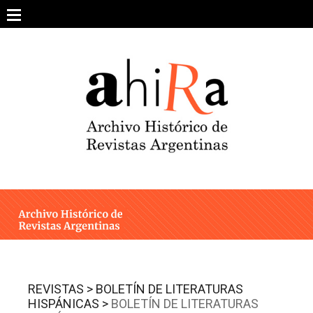
Skip
to
content
SOBRE EL PROYECTO
ARCHIVO DE REVISTAS
ESTUDIOS CRÍTICOS
OTRAS COLECCIONES DIGITALES
INTEGRANTES
AHIRA EN LOS MEDIOS
REVISTAS >
BOLETÍN DE LITERATURAS
HISPÁNICAS >
BOLETÍN DE LITERATURAS
CONTACTO