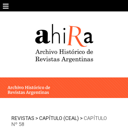
Skip
to
content
SOBRE EL PROYECTO
ARCHIVO DE REVISTAS
ESTUDIOS CRÍTICOS
OTRAS COLECCIONES DIGITALES
INTEGRANTES
AHIRA EN LOS MEDIOS
REVISTAS >
CAPÍTULO (CEAL) >
CAPÍTULO
Nº 58
CONTACTO