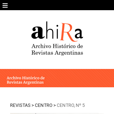
Skip
to
content
SOBRE EL PROYECTO
ARCHIVO DE REVISTAS
ESTUDIOS CRÍTICOS
OTRAS COLECCIONES DIGITALES
INTEGRANTES
AHIRA EN LOS MEDIOS
REVISTAS >
CENTRO >
CENTRO, Nº 5
CONTACTO