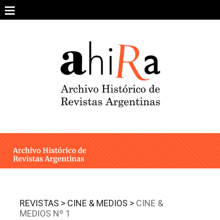
Skip
to
content
SOBRE EL PROYECTO
ARCHIVO DE REVISTAS
ESTUDIOS CRÍTICOS
OTRAS COLECCIONES DIGITALES
INTEGRANTES
AHIRA EN LOS MEDIOS
REVISTAS >
CINE & MEDIOS >
CINE &
MEDIOS Nº 1
CONTACTO