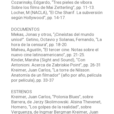
Cozarinsky, Edgardo, “Tres pieles de víbora.
Sobre los films de Mai Zetterling”, pp. 11-13.
Locher, M (NACLA), “El Che Sharif. La subversión
según Hollywood”, pp. 14-17.
DOCUMENTOS
Mekas, Jonas y otros, “¡Cineístas del mundo
uníos!”. Getino, Octavio y Solanas, Fernando, “La
hora de la censura”, pp. 18-20.
Mahieu, Agustín, “El tercer cine. Notas sobre el
nuevo cine latinoamericano”, pp. 21-25.
Kinder, Marsha (Sight and Sound), “Con
Antonioni. Acerca de Zabriskie Point”, pp. 26-31
Kreimer, Juan Carlos, “La torre de Nilsson.
Anatomía de un filmador” (año por año, película
por película), pp. 33-37
ESTRENOS
Kreimer, Juan Carlos, “Polonia Blues”, sobre
Barrera, de Jerzy Skolimowski. Alsina Thevenet,
Homero, “Los golpes de la realidad”, sobre
Verguenza, de Ingmar Bergman Kreimer, Juan