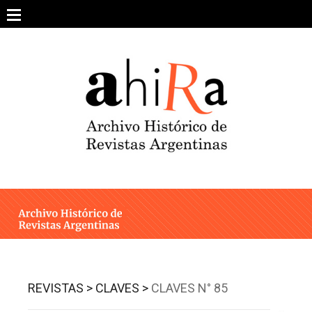
Skip
to
content
SOBRE EL PROYECTO
ARCHIVO DE REVISTAS
ESTUDIOS CRÍTICOS
OTRAS COLECCIONES DIGITALES
INTEGRANTES
AHIRA EN LOS MEDIOS
REVISTAS >
CLAVES >
CLAVES N° 85
CONTACTO