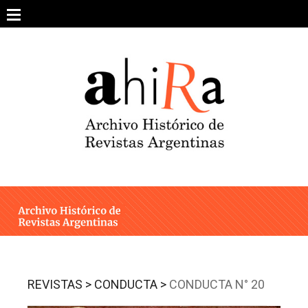
Skip
to
content
SOBRE EL PROYECTO
ARCHIVO DE REVISTAS
ESTUDIOS CRÍTICOS
OTRAS COLECCIONES DIGITALES
INTEGRANTES
AHIRA EN LOS MEDIOS
REVISTAS >
CONDUCTA >
CONDUCTA N° 20
CONTACTO