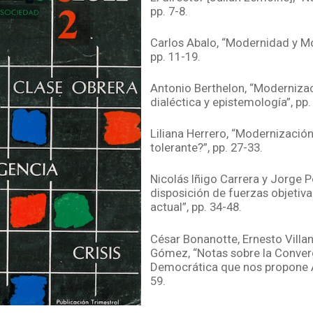
pp. 7-8.
Carlos Abalo, “Modernidad y M
pp. 11-19.
Antonio Berthelon, “Modernizac
dialéctica y epistemología”, pp.
Liliana Herrero, “Modernizació
tolerante?”, pp. 27-33.
Nicolás Iñigo Carrera y Jorge P
disposición de fuerzas objetiva
actual”, pp. 34-48.
César Bonanotte, Ernesto Villa
Gómez, “Notas sobre la Conve
Democrática que nos propone Al
59.
Alberto Wiñazky, “El Estado en 