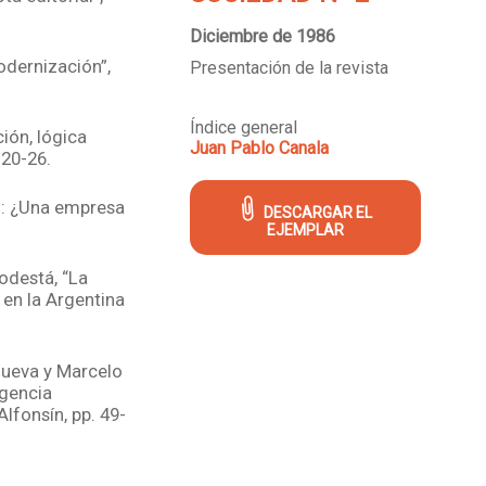
Diciembre de 1986
odernización”,
Presentación de la revista
Índice general
ión, lógica
Juan Pablo Canala
 20-26.
n: ¿Una empresa
DESCARGAR EL
EJEMPLAR
odestá, “La
 en la Argentina
nueva y Marcelo
rgencia
fonsín, pp. 49-
el Capitalismo