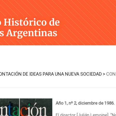
Skip
to
content
NTACIÓN DE IDEAS PARA UNA NUEVA SOCIEDAD >
CON
Año 1, nº 2, diciembre de 1986.
El director [Julián Lemoine], “No