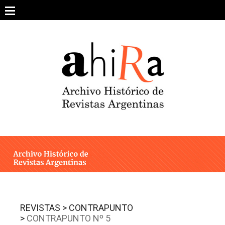
Skip
to
content
SOBRE EL PROYECTO
ARCHIVO DE REVISTAS
ESTUDIOS CRÍTICOS
OTRAS COLECCIONES DIGITALES
INTEGRANTES
AHIRA EN LOS MEDIOS
REVISTAS >
CONTRAPUNTO
>
CONTRAPUNTO Nº 5
CONTACTO