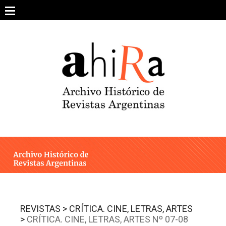
Skip
to
content
SOBRE EL PROYECTO
ARCHIVO DE REVISTAS
ESTUDIOS CRÍTICOS
OTRAS COLECCIONES DIGITALES
INTEGRANTES
AHIRA EN LOS MEDIOS
REVISTAS >
CRÍTICA. CINE, LETRAS, ARTES
>
CRÍTICA. CINE, LETRAS, ARTES Nº 07-08
CONTACTO