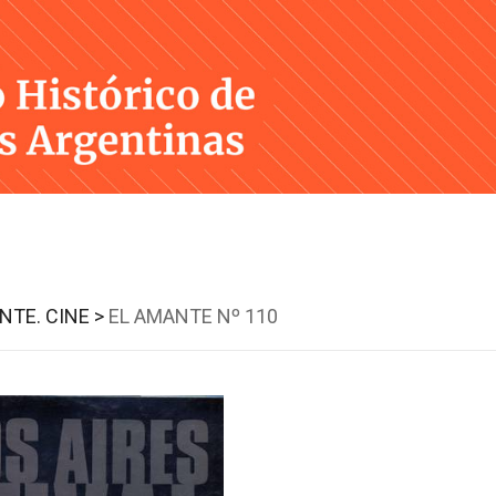
Skip
to
content
NTE. CINE >
EL AMANTE Nº 110