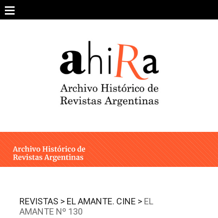
Skip
to
content
SOBRE EL PROYECTO
ARCHIVO DE REVISTAS
ESTUDIOS CRÍTICOS
OTRAS COLECCIONES DIGITALES
INTEGRANTES
AHIRA EN LOS MEDIOS
REVISTAS >
EL AMANTE. CINE >
EL
AMANTE Nº 130
CONTACTO