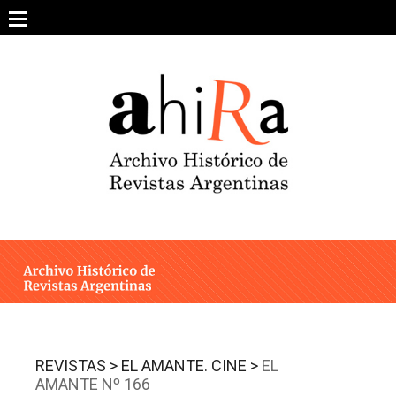
Skip
to
content
SOBRE EL PROYECTO
ARCHIVO DE REVISTAS
ESTUDIOS CRÍTICOS
OTRAS COLECCIONES DIGITALES
INTEGRANTES
AHIRA EN LOS MEDIOS
REVISTAS >
EL AMANTE. CINE >
EL
AMANTE Nº 166
CONTACTO