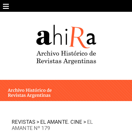
Skip
to
content
SOBRE EL PROYECTO
ARCHIVO DE REVISTAS
ESTUDIOS CRÍTICOS
OTRAS COLECCIONES DIGITALES
INTEGRANTES
AHIRA EN LOS MEDIOS
REVISTAS >
EL AMANTE. CINE >
EL
AMANTE Nº 179
CONTACTO