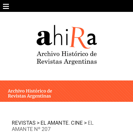
Skip
to
content
SOBRE EL PROYECTO
ARCHIVO DE REVISTAS
ESTUDIOS CRÍTICOS
OTRAS COLECCIONES DIGITALES
INTEGRANTES
AHIRA EN LOS MEDIOS
REVISTAS >
EL AMANTE. CINE >
EL
AMANTE Nº 207
CONTACTO