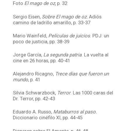
Foto
El mago de oz
, p. 32
Sergio Eisen,
Sobre El mago de oz.
Adiós
camino de ladrillo amarillo, p. 33-37
Mario Wainfeld,
Películas de juicios
. PDJ: un
poco de justicia, pp. 38-39
Jorge García,
La segunda patria
. La vuelta al
cine en 26 horas, pp. 40-41
Alejandro Ricagno,
Trece días que fueron un
mundo
, p. 41
Silvia Schwarzbock,
Terror
. Las 1000 caras del
Dr. Terror, pp. 42-43
Eduardo A. Russo,
Mataburros al paso.
Diccionario cinéfilo XI, pp. 44-45
Disparen sobre El Amante, p. 46-48