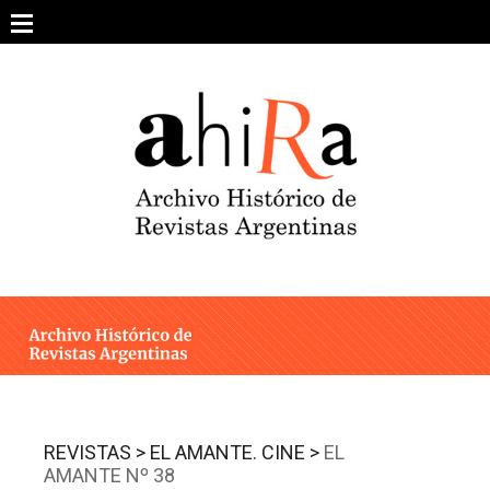
Skip
to
content
SOBRE EL PROYECTO
ARCHIVO DE REVISTAS
ESTUDIOS CRÍTICOS
OTRAS COLECCIONES DIGITALES
INTEGRANTES
AHIRA EN LOS MEDIOS
REVISTAS >
EL AMANTE. CINE >
EL
AMANTE Nº 38
CONTACTO