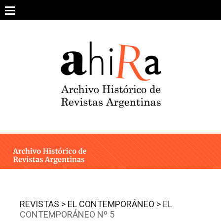
Skip
to
content
SOBRE EL PROYECTO
ARCHIVO DE REVISTAS
ESTUDIOS CRÍTICOS
OTRAS COLECCIONES DIGITALES
INTEGRANTES
AHIRA EN LOS MEDIOS
REVISTAS >
EL CONTEMPORÁNEO >
EL
CONTEMPORÁNEO Nº 5
CONTACTO