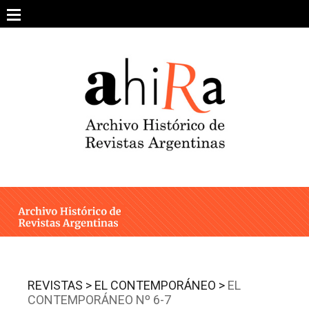
Skip
to
content
SOBRE EL PROYECTO
ARCHIVO DE REVISTAS
ESTUDIOS CRÍTICOS
OTRAS COLECCIONES DIGITALES
INTEGRANTES
AHIRA EN LOS MEDIOS
REVISTAS >
EL CONTEMPORÁNEO >
EL
CONTEMPORÁNEO Nº 6-7
CONTACTO