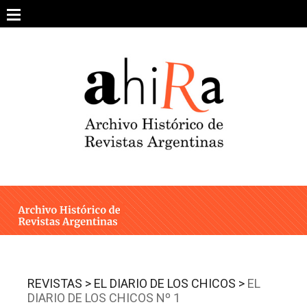
Skip
to
content
SOBRE EL PROYECTO
ARCHIVO DE REVISTAS
ESTUDIOS CRÍTICOS
OTRAS COLECCIONES DIGITALES
INTEGRANTES
AHIRA EN LOS MEDIOS
REVISTAS >
EL DIARIO DE LOS CHICOS >
EL
DIARIO DE LOS CHICOS Nº 1
CONTACTO