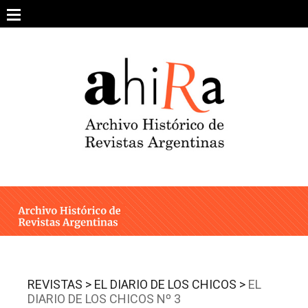
Skip
to
content
SOBRE EL PROYECTO
ARCHIVO DE REVISTAS
ESTUDIOS CRÍTICOS
OTRAS COLECCIONES DIGITALES
INTEGRANTES
AHIRA EN LOS MEDIOS
REVISTAS >
EL DIARIO DE LOS CHICOS >
EL
DIARIO DE LOS CHICOS Nº 3
CONTACTO