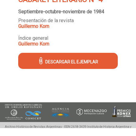
Septiembre-octubre-noviembre de 1984
Presentación de la revista
Guillermo Korn
Índice general
Guillermo Korn
DESCARGAR EL EJEMPLAR
Archivo Histórico de Revistas Argentinas - ISSN 2618-3439
Instituto de Historia Argentina y
Americana "Dr. Emilio Ravignani".
25 de Mayo 221, 2º piso (1002), Buenos Aires, Argentina.
Tel./Fax: (54 11) 4342-0983, ahira.uba@gmail.com
©2018-2020 Ahira.com.ar - Derechos