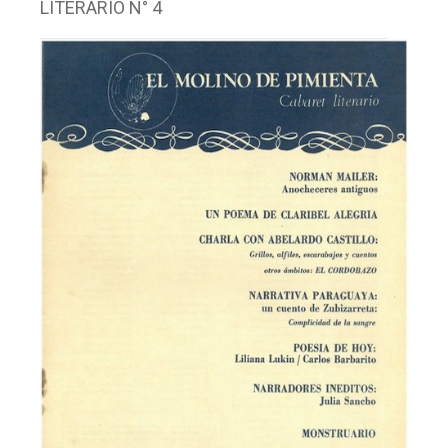
LITERARIO N° 4
Facebook
Instagram
Twitter
Mail