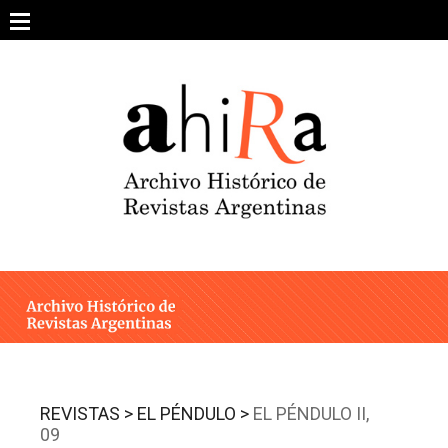
Skip
to
content
SOBRE EL PROYECTO
ARCHIVO DE REVISTAS
ESTUDIOS CRÍTICOS
OTRAS COLECCIONES DIGITALES
INTEGRANTES
AHIRA EN LOS MEDIOS
REVISTAS >
EL PÉNDULO >
EL PÉNDULO II,
09
CONTACTO