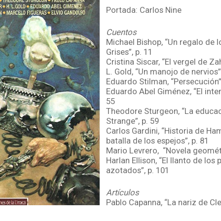
Portada: Carlos Nine
Cuentos
Michael Bishop, “Un regalo de 
Grises”, p. 11
Cristina Siscar, “El vergel de Zah
L. Gold, “Un manojo de nervios”,
Eduardo Stilman, “Persecución”,
Eduardo Abel Giménez, “El inten
55
Theodore Sturgeon, “La educaci
Strange”, p. 59
Carlos Gardini, “Historia de Ha
batalla de los espejos”, p. 81
Mario Levrero, “Novela geométr
Harlan Ellison, “El llanto de los 
azotados”, p. 101
Artículos
Pablo Capanna, “La nariz de Cle
teniente Bonaparte”, p. 36