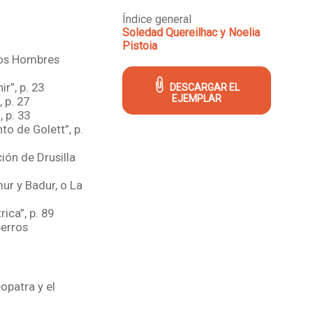
Índice general
Soledad Quereilhac y Noelia
Pistoia
los Hombres
ir”, p. 23
DESCARGAR EL
EJEMPLAR
 p. 27
 p. 33
to de Golett”, p.
ón de Drusilla
mur y Badur, o La
ica”, p. 89
perros
opatra y el