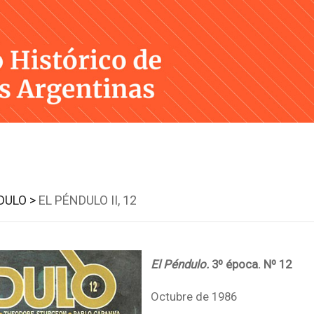
Skip
to
content
DULO >
EL PÉNDULO II, 12
El Péndulo.
3º época. Nº 12
Octubre de 1986