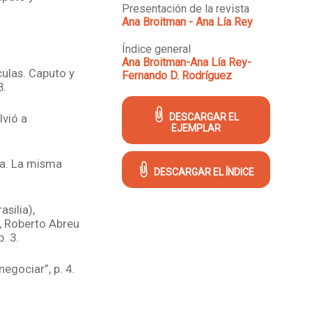
Presentación de la revista
Ana Broitman - Ana Lía Rey
Índice general
Ana Broitman-Ana Lía Rey-
culas. Caputo y
Fernando D. Rodríguez
3.
lvió a
DESCARGAR EL
EJEMPLAR
na. La misma
DESCARGAR EL ÍNDICE
silia),
il, Roberto Abreu
. 3.
egociar”, p. 4.
sta en el ’89. La