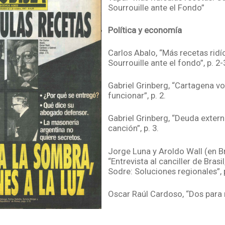
Sourrouille ante el Fondo”
Política y economía
Carlos Abalo, “Más recetas ridí
Sourrouille ante el fondo”, p. 2-
Gabriel Grinberg, “Cartagena vo
funcionar”, p. 2.
Gabriel Grinberg, “Deuda exter
canción”, p. 3.
Jorge Luna y Aroldo Wall (en Bra
“Entrevista al canciller de Bras
Sodre: Soluciones regionales”, p
Oscar Raúl Cardoso, “Dos para n
Alfredo Leuco, “Con la vista pue