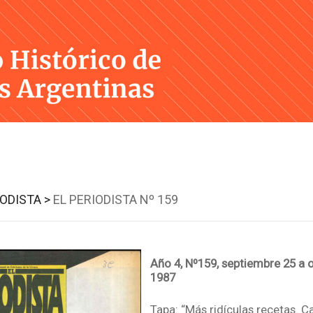
Skip
to
content
IODISTA >
EL PERIODISTA Nº 159
Año 4, Nº159, septiembre 25 a 
1987
Tapa: “Más ridículas recetas. C