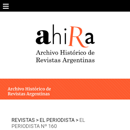
Skip
to
content
SOBRE EL PROYECTO
ARCHIVO DE REVISTAS
ESTUDIOS CRÍTICOS
OTRAS COLECCIONES DIGITALES
INTEGRANTES
AHIRA EN LOS MEDIOS
REVISTAS >
EL PERIODISTA >
EL
PERIODISTA Nº 160
CONTACTO