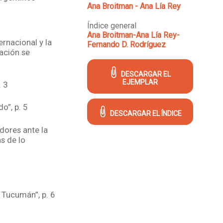
Ana Broitman - Ana Lía Rey
Índice general
Ana Broitman-Ana Lía Rey-
ternacional y la
Fernando D. Rodríguez
zación se
DESCARGAR EL
EJEMPLAR
. 3
o”, p. 5
DESCARGAR EL ÍNDICE
dores ante la
ás de lo
n Tucumán”, p. 6
luz, p. 6