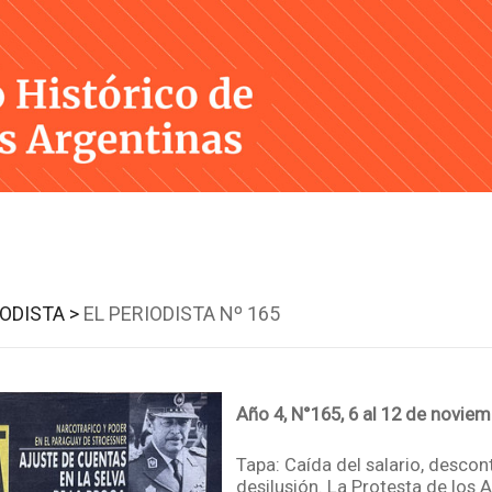
Skip
to
content
IODISTA >
EL PERIODISTA Nº 165
Año 4, N°165, 6 al 12 de novie
Tapa: Caída del salario, descon
desilusión. La Protesta de los 