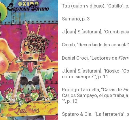
Tati (guion y dibujo), “Gatillo”, p
Sumario, p. 3
J.[uan] S.[asturain], “Crumb pisa 
Crumb, “Recordando los sesenta”,
Daniel Croci, “Lectores de
Fierr
J.[uan] S.[asturain], “Kiosko. ´C
como siempre´”, p. 11
Rodrigo Tarruella, “Caras de
Fi
Carlos Sampayo, el que trabaja
´”, p. 12
Spataro & Cia., “La ferretería”, 
s/f, “Anzuelos y plomadas”, p. 