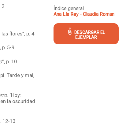
. 2
Índice general
Ana Lía Rey - Claudia Roman
DESCARGAR EL
las flores”, p. 4
EJEMPLAR
 p. 5-9
o
”, p. 10
opi. Tarde y mal,
erro.
´Hoy:
 en la oscuridad
p. 12-13
13