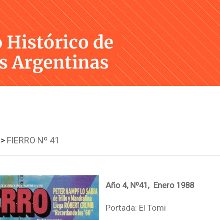
Skip
to
content
 >
FIERRO Nº 41
Año 4, Nº41, Enero 1988
Portada: El Tomi