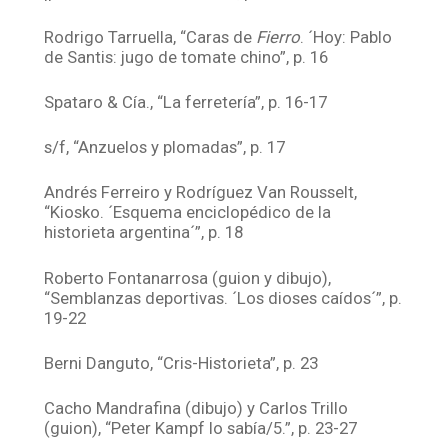
Rodrigo Tarruella, “Caras de
Fierro
. ´Hoy: Pablo
de Santis: jugo de tomate chino”, p. 16
Spataro & Cía., “La ferretería”, p. 16-17
s/f, “Anzuelos y plomadas”, p. 17
Andrés Ferreiro y Rodríguez Van Rousselt,
“Kiosko. ´Esquema enciclopédico de la
historieta argentina´”, p. 18
Roberto Fontanarrosa (guion y dibujo),
“Semblanzas deportivas. ´Los dioses caídos´”, p.
19-22
Berni Danguto, “Cris-Historieta”, p. 23
Cacho Mandrafina (dibujo) y Carlos Trillo
(guion), “Peter Kampf lo sabía/5.”, p. 23-27