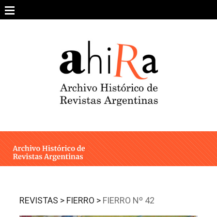
Skip
to
content
SOBRE EL PROYECTO
ARCHIVO DE REVISTAS
ESTUDIOS CRÍTICOS
OTRAS COLECCIONES DIGITALES
INTEGRANTES
AHIRA EN LOS MEDIOS
REVISTAS >
FIERRO >
FIERRO Nº 42
CONTACTO