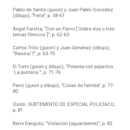
Pablo de Santis (guion) y Juan Pablo González
(dibujo), “Feria”, p. 58-61
Ángel Faretta, “Con un
Fierro
[´Sobre dos o tres
temas fílmicos´]”, p. 62-63
Carlos Trillo (guion) y Juan Giménez (dibujo),
“Basura/7”, p. 63-70
El Tomi (guion y dibujo), “Polenta con pajaritos.
´La puntería´”, p. 71-76
Peiro (guion y dibujo), “Cosas de familia”, p. 77-
80
Óxido. SUBTEMENTE/20. ESPECIAL POLICÍACO,
p. 81
Berni Danguto, “Violación (aguardiente)”, p. 82