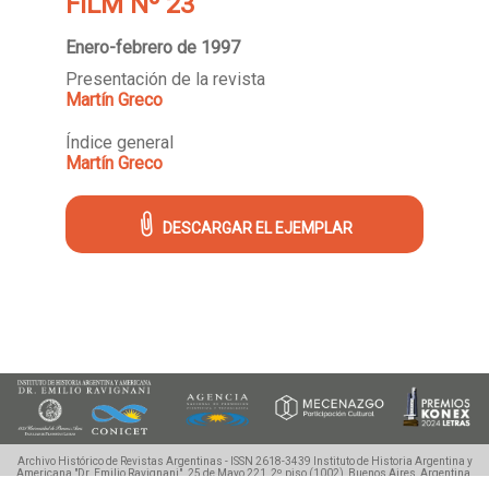
FILM Nº 23
Enero-febrero de 1997
Presentación de la revista
Martín Greco
Índice general
Martín Greco
DESCARGAR EL EJEMPLAR
Archivo Histórico de Revistas Argentinas - ISSN 2618-3439
Instituto de Historia Argentina y
Americana "Dr. Emilio Ravignani".
25 de Mayo 221, 2º piso (1002), Buenos Aires, Argentina.
Tel./Fax: (54 11) 4342-0983, ahira.uba@gmail.com
©2018-2020 Ahira.com.ar - Derechos