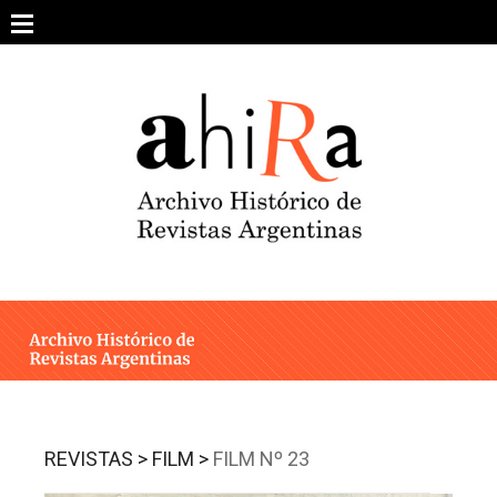
Skip
to
content
SOBRE EL PROYECTO
ARCHIVO DE REVISTAS
ESTUDIOS CRÍTICOS
OTRAS COLECCIONES DIGITALES
INTEGRANTES
AHIRA EN LOS MEDIOS
REVISTAS >
FILM >
FILM Nº 23
CONTACTO