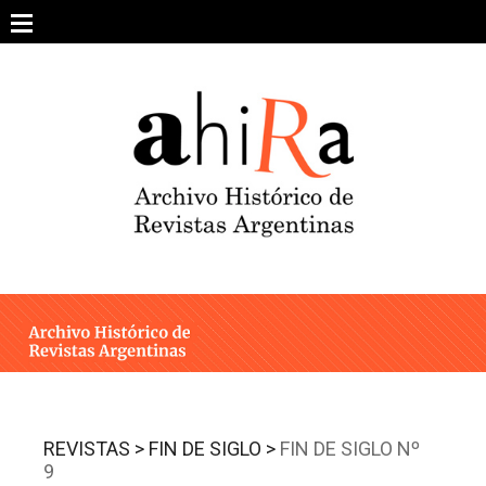
Skip
to
content
SOBRE EL PROYECTO
ARCHIVO DE REVISTAS
ESTUDIOS CRÍTICOS
OTRAS COLECCIONES DIGITALES
INTEGRANTES
AHIRA EN LOS MEDIOS
REVISTAS >
FIN DE SIGLO >
FIN DE SIGLO Nº
9
CONTACTO