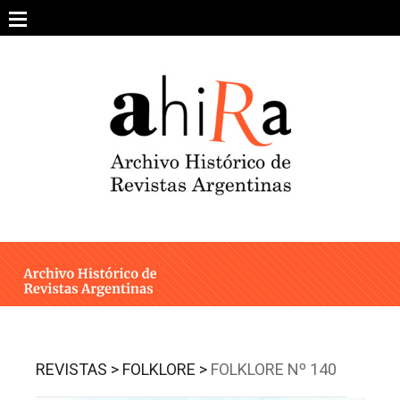
Skip
to
content
SOBRE EL PROYECTO
ARCHIVO DE REVISTAS
ESTUDIOS CRÍTICOS
OTRAS COLECCIONES DIGITALES
INTEGRANTES
AHIRA EN LOS MEDIOS
REVISTAS >
FOLKLORE >
FOLKLORE Nº 140
CONTACTO