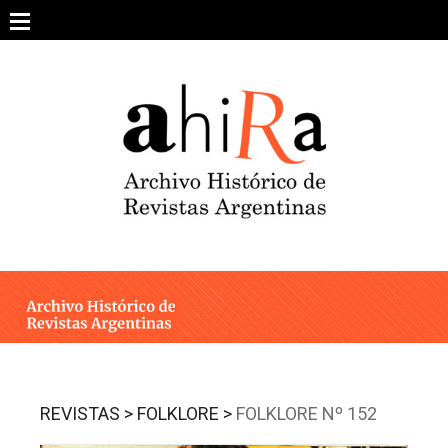
Skip
to
content
SOBRE EL PROYECTO
ARCHIVO DE REVISTAS
ESTUDIOS CRÍTICOS
OTRAS COLECCIONES DIGITALES
INTEGRANTES
AHIRA EN LOS MEDIOS
REVISTAS >
FOLKLORE >
FOLKLORE Nº 152
CONTACTO