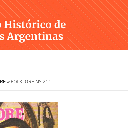
Skip
to
content
RE >
FOLKLORE Nº 211