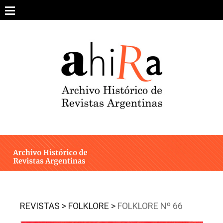
Skip
to
content
SOBRE EL PROYECTO
ARCHIVO DE REVISTAS
ESTUDIOS CRÍTICOS
OTRAS COLECCIONES DIGITALES
INTEGRANTES
AHIRA EN LOS MEDIOS
REVISTAS >
FOLKLORE >
FOLKLORE Nº 66
CONTACTO