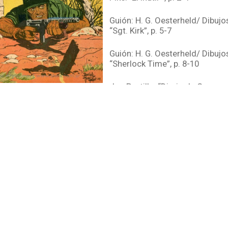
Guión: H. G. Oesterheld/ Dibujos
“Sgt. Kirk”, p. 5-7
Guión: H. G. Oesterheld/ Dibujos
“Sherlock Time”, p. 8-10
Joe Pestillo, “Diario de Guerra 
p. 11
Guión: H. G. Oesterheld/ Dibujos
Schiaffino, “Un abogado. Episod
12-15
Guión: H. G. Oesterheld/ Dibuj
“Nahuel Barros”, p. 16-17
Guión: H. G. Oesterheld/ Dibujos
López, “El Eternauta”, p. 18-20