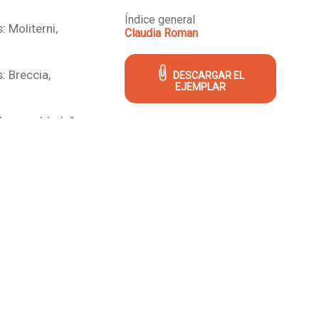
Índice general
: Moliterni,
Claudia Roman
: Breccia,
DESCARGAR EL
EJEMPLAR
de un soldado”,
: Julio
io completo”, p.
os: Carlos Roume,
: F. Solano