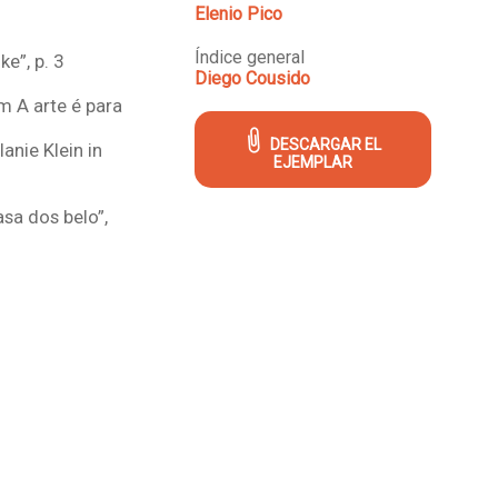
Elenio Pico
Índice general
e”, p. 3
Diego Cousido
m A arte é para
DESCARGAR EL
anie Klein in
EJEMPLAR
sa dos belo”,
e”, p. 13