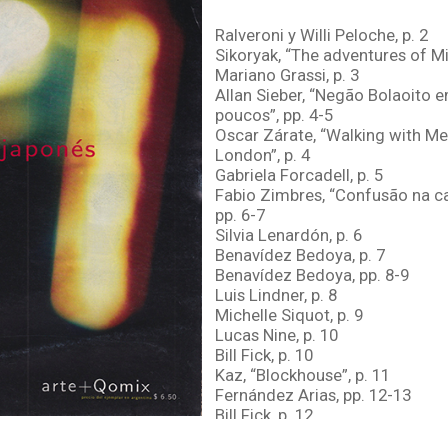
Ralveroni y Willi Peloche, p. 2
Sikoryak, “The adventures of Mik
Mariano Grassi, p. 3
Allan Sieber, “Negão Bolaoito e
poucos”, pp. 4-5
Oscar Zárate, “Walking with Mel
London”, p. 4
Gabriela Forcadell, p. 5
Fabio Zimbres, “Confusão na ca
pp. 6-7
Silvia Lenardón, p. 6
Benavídez Bedoya, p. 7
Benavídez Bedoya, pp. 8-9
Luis Lindner, p. 8
Michelle Siquot, p. 9
Lucas Nine, p. 10
Bill Fick, p. 10
Kaz, “Blockhouse”, p. 11
Fernández Arias, pp. 12-13
Bill Fick, p. 12
Sikoryak, “The adventure of Mik