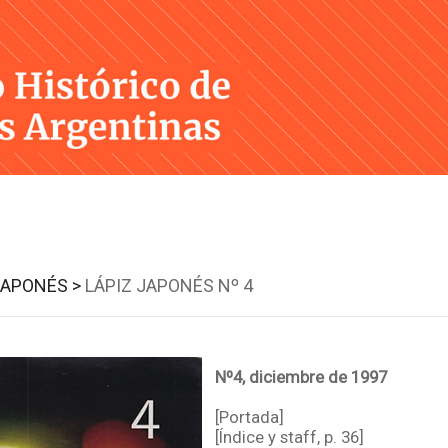
Skip
to
content
JAPONÉS >
LÁPIZ JAPONÉS Nº 4
Nº4, diciembre de 1997
[Portada]
[Índice y staff, p. 36]