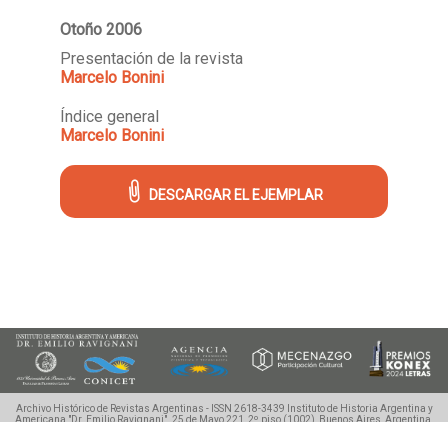
Otoño 2006
Presentación de la revista
Marcelo Bonini
Índice general
Marcelo Bonini
DESCARGAR EL EJEMPLAR
Archivo Histórico de Revistas Argentinas - ISSN 2618-3439
Instituto de Historia Argentina y
Americana "Dr. Emilio Ravignani".
25 de Mayo 221, 2º piso (1002), Buenos Aires, Argentina.
Tel./Fax: (54 11) 4342-0983, ahira.uba@gmail.com
©2018-2020 Ahira.com.ar - Derechos
Reservados.