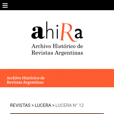
Skip
to
content
SOBRE EL PROYECTO
ARCHIVO DE REVISTAS
ESTUDIOS CRÍTICOS
OTRAS COLECCIONES DIGITALES
INTEGRANTES
AHIRA EN LOS MEDIOS
REVISTAS >
LUCERA >
LUCERA N° 12
CONTACTO