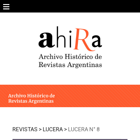
Skip
to
content
SOBRE EL PROYECTO
ARCHIVO DE REVISTAS
ESTUDIOS CRÍTICOS
OTRAS COLECCIONES DIGITALES
INTEGRANTES
AHIRA EN LOS MEDIOS
REVISTAS >
LUCERA >
LUCERA N° 8
CONTACTO