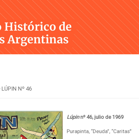
Skip
to
content
>
LÚPIN Nº 46
Lúpin
nº 46, julio de 1969
Purapinta, “Deuda”, “Caritas”