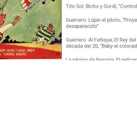
Tito Sol: Bicho y Gordi, “Contr
Guerrero: Lúpin el piloto, “Proy
desaparecido”
Guerrero: Al Feñique, El Rey de
década del 20, “Baby el colora
La página de Resorte: El pelíca
Benavídez (guion), Mänkenn (di
Tintafresca Repórter, “Torment
Tito Sol (guion), P. Seguí (dibuj
Gasolina, “Karting con trampa”
Dol: Resorte, el ayudante del Pro
osos!”
Chicos, aprendan a dibujar una 