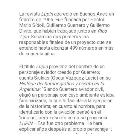
La revista
Lúpin
apareció en Buenos Aires en
Facebook
Instagram
Twitter
Mail
febrero de 1966. Fue fundada por Héctor
Mario Sídoli, Guillermo Guerrero y Guillermo
Divito, que habían trabajado juntos en
Rico
Tipo
. Serían los dos primeros los
responsables finales de un proyecto que se
extendió hasta alcanzar 499 números en más
de cuarenta años.
El título
Lúpin
proviene del nombre de un
personaje aviador creado por Guerrero;
cuenta Siulnas (Oscar Vázquez Lucio) en su
Historia del humor gráfico y escrito en la
Argentina:
“Siendo Guerrero aviador civil,
eligió un personaje con cuyo ambiente estaba
familiarizado, lo que le facilitaría la ejecución
de la historieta; en cuanto al nombre, para
identificarlo con la aviación pensó en el
‘looping’, pero «escrito como se pronuncia:
LUPIN
. –Ese fue otro problema –le hará
explicar años después al propio personaje–;