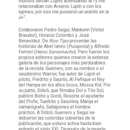
muchos decían
Lupín
, acentuando la
i
y me
relacionaban con Arsenio Lupín o con los
lupines, por eso me pusieron un acento en la
ú
»”.
Colaboraron Pedro Seguí, Mänkenn (Víctor
Braxator), Horacio Colombo y José
Benavídez. De
Rico Tipo
provenían las
historias de Abel Ianiro (
Purapinta
) y Alfredo
Ferroni (
Hercu Sansonacho
). Pero fueron los
propios editores quienes crearon la extensa
galería de los personajes más perdurables
de la revista. Guerrero, con su nombre o el
seudónimo Warrior, fue autor de Lúpin el
piloto, Piedrito y Saurito, Al Feñique el Rey
del Hampa en los años locos, Mosca Kid. Por
su parte, Sídoli, que firmaba Dol o Tito Sol,
publicó Bicho y Gordi, Resorte el ayudante
del Profe, Tuerkito y Gasolina, Manija el
camarógrafo, Saltapones el hombre
práctico. A Sídoli, Guerrero y Seguí se
debieron las coloridas cubiertas de la
publicación, que estuvo activa hasta bien
entrado el siglo XXI. Después de la muerte