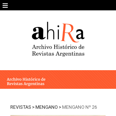
Skip
to
content
SOBRE EL PROYECTO
ARCHIVO DE REVISTAS
ESTUDIOS CRÍTICOS
OTRAS COLECCIONES DIGITALES
INTEGRANTES
AHIRA EN LOS MEDIOS
REVISTAS >
MENGANO >
MENGANO Nº 26
CONTACTO