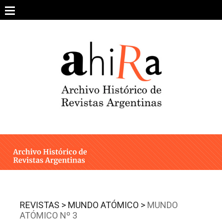
Skip
to
content
SOBRE EL PROYECTO
ARCHIVO DE REVISTAS
ESTUDIOS CRÍTICOS
OTRAS COLECCIONES DIGITALES
INTEGRANTES
AHIRA EN LOS MEDIOS
REVISTAS >
MUNDO ATÓMICO >
MUNDO
ATÓMICO Nº 3
CONTACTO