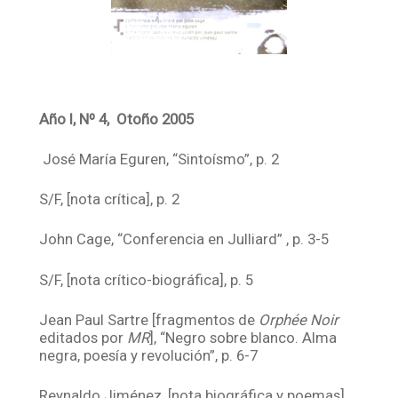
Año I, Nº 4, Otoño 2005
José María Eguren, “Sintoísmo”, p. 2
S/F, [nota crítica], p. 2
John Cage, “Conferencia en Julliard” , p. 3-5
S/F, [nota crítico-biográfica], p. 5
Jean Paul Sartre [fragmentos de
Orphée Noir
editados por
MR
], “Negro sobre blanco. Alma
negra, poesía y revolución”, p. 6-7
Reynaldo Jiménez, [nota biográfica y poemas]