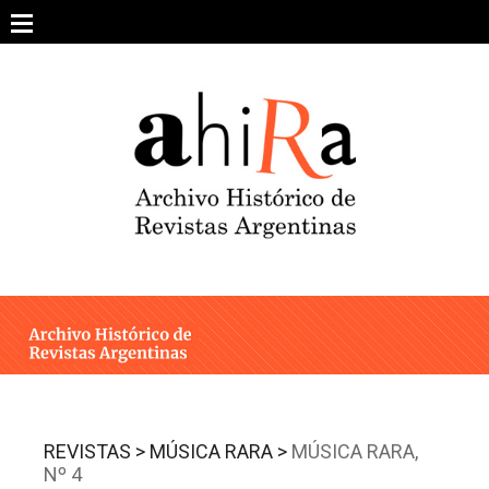
Skip
to
content
SOBRE EL PROYECTO
ARCHIVO DE REVISTAS
ESTUDIOS CRÍTICOS
OTRAS COLECCIONES DIGITALES
INTEGRANTES
AHIRA EN LOS MEDIOS
REVISTAS >
MÚSICA RARA >
MÚSICA RARA,
Nº 4
CONTACTO