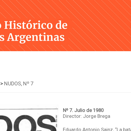
Skip
to
content
>
NUDOS, Nº 7
Nº 7. Julio de 1980
Director: Jorge Brega
Eduardo Antonio Sainz, “La bata