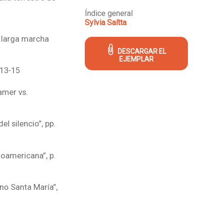
Índice general
Sylvia Saítta
a larga marcha
DESCARGAR EL
EJEMPLAR
 13-15
amer vs.
el silencio”, pp.
noamericana”, p.
no Santa María”,