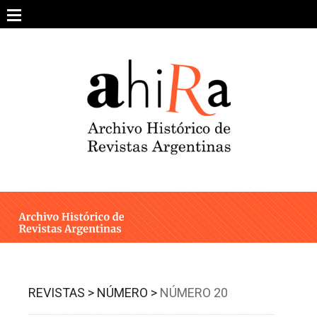
Skip
to
content
SOBRE EL PROYECTO
ARCHIVO DE REVISTAS
ESTUDIOS CRÍTICOS
OTRAS COLECCIONES DIGITALES
INTEGRANTES
AHIRA EN LOS MEDIOS
REVISTAS >
NÚMERO >
NÚMERO 20
CONTACTO