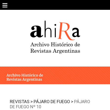
Skip
to
content
SOBRE EL PROYECTO
ARCHIVO DE REVISTAS
ESTUDIOS CRÍTICOS
OTRAS COLECCIONES DIGITALES
INTEGRANTES
AHIRA EN LOS MEDIOS
REVISTAS >
PÁJARO DE FUEGO >
PÁJARO
DE FUEGO Nº 10
CONTACTO