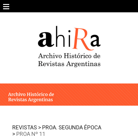
Skip
to
content
SOBRE EL PROYECTO
ARCHIVO DE REVISTAS
ESTUDIOS CRÍTICOS
OTRAS COLECCIONES DIGITALES
INTEGRANTES
AHIRA EN LOS MEDIOS
REVISTAS >
PROA. SEGUNDA ÉPOCA
>
PROA Nº 11
CONTACTO