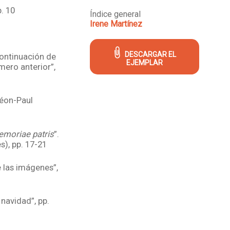
. 10
Índice general
Irene Martínez
DESCARGAR EL
Continuación de
EJEMPLAR
mero anterior”,
Léon-Paul
emoriae patris
”.
s), pp. 17-21
 las imágenes”,
navidad”, pp.